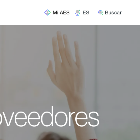
ES
Buscar
oveedores