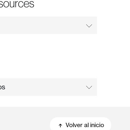
esources
os
Volver al inicio