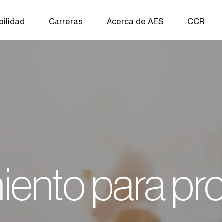
bilidad
Carreras
Acerca de AES
CCR
iento para pr