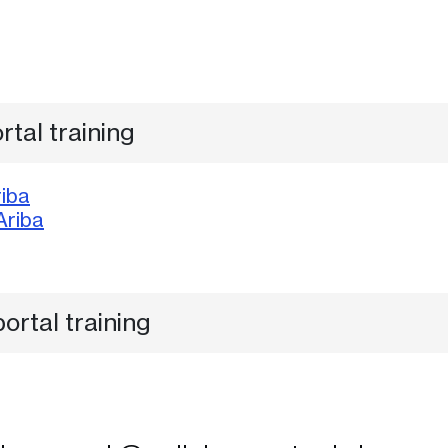
tal training
riba
Ariba
ortal training