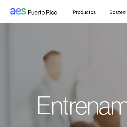
AES: Puerto rico (main)
Pasar al contenido principal
Productos
Sosteni
Entrenam