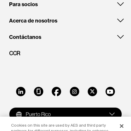
Para socios
Acerca de nosotros
Contáctanos
CCR
LinkedIn
Glassdoor
Facebook
Instagram
X
Youtube
Puerto Rico
Cookies on this site are used by AES and third party
partners for different purposes, including to enhance