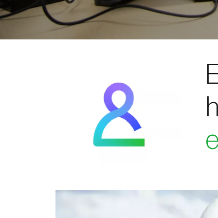
E
h
e