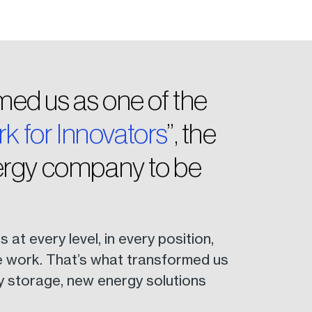
d us as one of the
k for Innovators
”, the
ergy company to be
at every level, in every position,
e work. That’s what transformed us
gy storage, new energy solutions