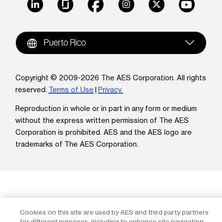
LinkedIn
Glassdoor
Facebook
Instagram
X
Youtube
Puerto Rico
Copyright © 2009-2026 The AES Corporation. All rights
reserved.
Terms of Use
|
Privacy
Reproduction in whole or in part in any form or medium
without the express written permission of The AES
Corporation is prohibited. AES and the AES logo are
trademarks of The AES Corporation.
Cookies on this site are used by AES and third party partners
for different purposes, including to enhance site navigation,