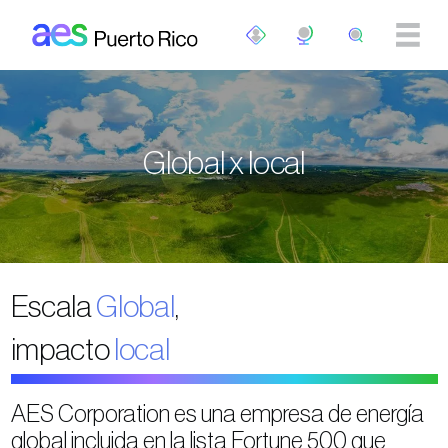
Pasar al contenido principal
Global x local
Escala
Global
,
impacto
local
AES Corporation es una empresa de energía
global incluida en la lista Fortune 500 que