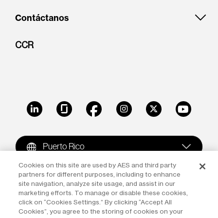
Contáctanos
CCR
LinkedIn
Glassdoor
Facebook
Instagram
X
Youtube
Puerto Rico
Cookies on this site are used by AES and third party
partners for different purposes, including to enhance
Copyright © 2009-2026 The AES Corporation. All rights
site navigation, analyze site usage, and assist in our
reserved.
Terms of Use
|
Privacy
marketing efforts. To manage or disable these cookies,
click on “Cookies Settings.” By clicking “Accept All
Reproduction in whole or in part in any form or medium
Cookies”, you agree to the storing of cookies on your