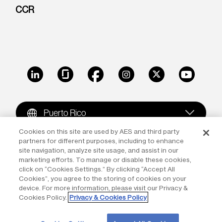
CCR
LinkedIn
Glassdoor
Facebook
Instagram
X
Youtube
Puerto Rico
Cookies on this site are used by AES and third party
partners for different purposes, including to enhance
Copyright © 2009-2026 The AES Corporation. All rights
site navigation, analyze site usage, and assist in our
reserved.
Terms of Use
|
Privacy
marketing efforts. To manage or disable these cookies,
click on “Cookies Settings.” By clicking “Accept All
Reproduction in whole or in part in any form or medium
Cookies”, you agree to the storing of cookies on your
device. For more information, please visit our Privacy &
without the express written permission of The AES
Cookies Policy.
Privacy & Cookies Policy
Corporation is prohibited. AES and the AES logo are
trademarks of The AES Corporation.