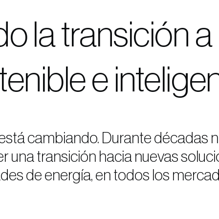
o la transición a
enible e intelige
a está cambiando. Durante décadas
er una transición hacia nuevas solu
des de energía, en todos los mercados