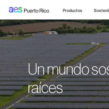
AES: Puerto rico (main)
Pasar al contenido principal
Productos
Sosteni
Un mundo sos
raíces