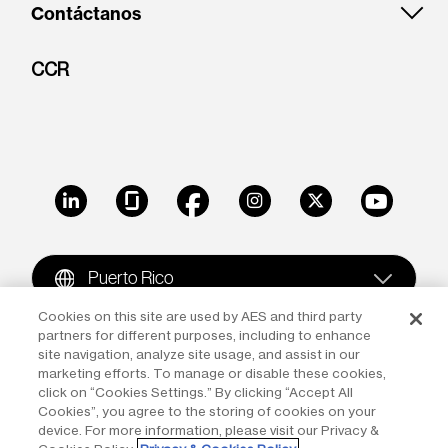
Contáctanos
CCR
LinkedIn
Glassdoor
Facebook
Instagram
X
Youtube
Puerto Rico
Cookies on this site are used by AES and third party
partners for different purposes, including to enhance
Copyright © 2009-2026 The AES Corporation. All rights
site navigation, analyze site usage, and assist in our
reserved.
Terms of Use
|
Privacy
marketing efforts. To manage or disable these cookies,
click on “Cookies Settings.” By clicking “Accept All
Reproduction in whole or in part in any form or medium
Cookies”, you agree to the storing of cookies on your
device. For more information, please visit our Privacy &
without the express written permission of The AES