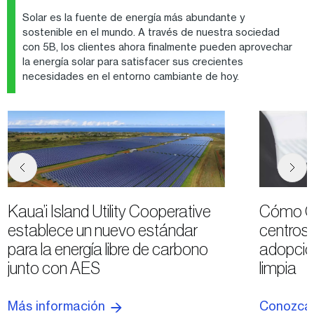
Solar es la fuente de energía más abundante y
sostenible en el mundo. A través de nuestra sociedad
con 5B, los clientes ahora finalmente pueden aprovechar
la energía solar para satisfacer sus crecientes
necesidades en el entorno cambiante de hoy.
Kaua’i Island Utility Cooperative
Cómo Go
establece un nuevo estándar
centros 
para la energía libre de carbono
adopció
junto con AES
limpia
Más información
Conozca