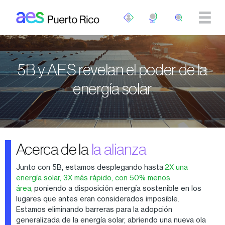
Pasar al contenido principal
5B y AES revelan el poder de la
energía solar
Acerca de la
la alianza
Junto con 5B, estamos desplegando hasta
2X una
energía solar, 3X más rápido, con 50% menos
área,
poniendo a disposición energía sostenible en los
lugares que antes eran considerados imposible.
Estamos eliminando barreras para la adopción
generalizada de la energía solar, abriendo una nueva ola