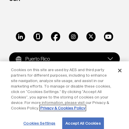
LinkedIn
Glassdoor
Facebook
Instagram
X
Youtube
Puerto Rico
Cookies on this site are used by AES and third party
partners for different purposes, including to enhance
Copyright © 2009-2026 The AES Corporation. All rights
site navigation, analyze site usage, and assist in our
reserved.
Terms of Use
|
Privacy
marketing efforts. To manage or disable these cookies,
click on “Cookies Settings.” By clicking “Accept All
Reproduction in whole or in part in any form or medium
Cookies”, you agree to the storing of cookies on your
device. For more information, please visit our Privacy &
without the express written permission of The AES
Cookies Policy.
Privacy & Cookies Policy
Corporation is prohibited. AES and the AES logo are
trademarks of The AES Corporation.
Cookies Settings
Accept All Cookies