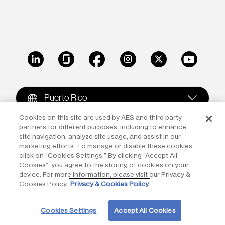
LinkedIn
Glassdoor
Facebook
Instagram
X
Youtube
Puerto Rico
Cookies on this site are used by AES and third party
partners for different purposes, including to enhance
Copyright © 2009-2026 The AES Corporation. All rights
site navigation, analyze site usage, and assist in our
reserved.
Terms of Use
|
Privacy
marketing efforts. To manage or disable these cookies,
click on “Cookies Settings.” By clicking “Accept All
Reproduction in whole or in part in any form or medium
Cookies”, you agree to the storing of cookies on your
device. For more information, please visit our Privacy &
without the express written permission of The AES
Cookies Policy.
Privacy & Cookies Policy
Corporation is prohibited. AES and the AES logo are
trademarks of The AES Corporation.
Cookies Settings
Accept All Cookies